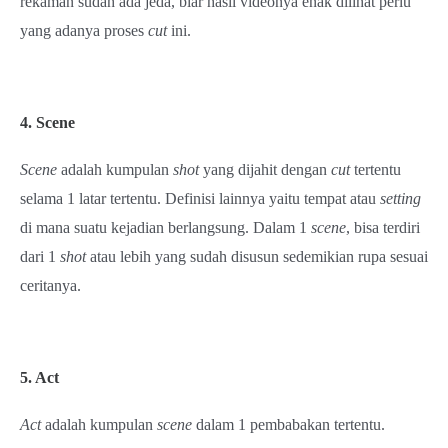
rekaman sudah ada jeda, biar hasil videonya enak dilihat perlu
yang adanya proses
cut
ini.
4. Scene
Scene
adalah kumpulan
shot
yang dijahit dengan
cut
tertentu
selama 1 latar tertentu. Definisi lainnya yaitu tempat atau
setting
di mana suatu kejadian berlangsung. Dalam 1
scene
, bisa terdiri
dari 1
shot
atau lebih yang sudah disusun sedemikian rupa sesuai
ceritanya.
5. Act
Act
adalah kumpulan
scene
dalam 1 pembabakan tertentu.