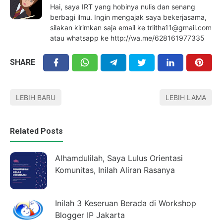
Hai, saya IRT yang hobinya nulis dan senang
berbagi ilmu. Ingin mengajak saya bekerjasama,
silakan kirimkan saja email ke trlitha11@gmail.com
atau whatsapp ke http://wa.me/628161977335
SHARE
LEBIH BARU
LEBIH LAMA
Related Posts
Alhamdulilah, Saya Lulus Orientasi
Komunitas, Inilah Aliran Rasanya
Inilah 3 Keseruan Berada di Workshop
Blogger IP Jakarta