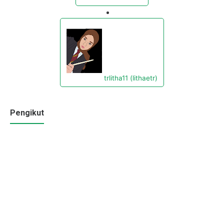
trlitha11 (lithaetr)
Pengikut