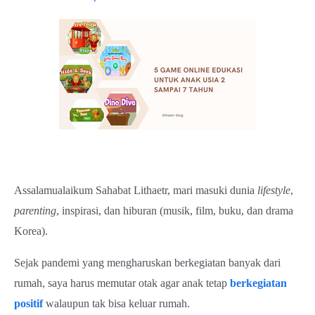
Assalamualaikum Sahabat Lithaetr, mari masuki dunia
lifestyle
,
parenting
, inspirasi, dan hiburan (musik, film, buku, dan drama
Korea).
Sejak pandemi yang mengharuskan berkegiatan banyak dari
rumah, saya harus memutar otak agar anak tetap
berkegiatan
positif
walaupun tak bisa keluar rumah.