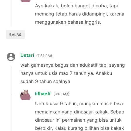
Ayo kakak, boleh banget dicoba, tapi
memang tetap harus didampingi, karena
menggunakan bahasa Inggris.
BALAS
Untari
7:31 PM
wah gamesnya bagus dan edukatif tapi sayang
hanya untuk usia max 7 tahun ya. Anakku
sudah 9 tahun soalnya
lithaetr
9:10 AM
Untuk usia 9 tahun, mungkin masih bisa
memainkan yang dinosaur kakak. Sebab
dinosaur ini permainan yang bisa untuk
berpikir. Kalau kurang pilihan bisa kakak