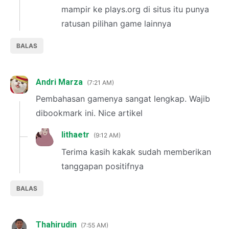
mampir ke plays.org di situs itu punya
ratusan pilihan game lainnya
BALAS
Andri Marza
7:21 AM
Pembahasan gamenya sangat lengkap. Wajib
dibookmark ini. Nice artikel
lithaetr
9:12 AM
Terima kasih kakak sudah memberikan
tanggapan positifnya
BALAS
Thahirudin
7:55 AM