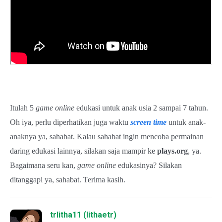
Itulah 5
game online
edukasi untuk anak usia 2 sampai 7 tahun.
Oh iya, perlu diperhatikan juga waktu
screen time
untuk anak-
anaknya ya, sahabat. Kalau sahabat ingin mencoba permainan
daring edukasi lainnya, silakan saja mampir ke
plays.org
, ya.
Bagaimana seru kan,
game online
edukasinya? Silakan
ditanggapi ya, sahabat. Terima kasih.
trlitha11 (lithaetr)