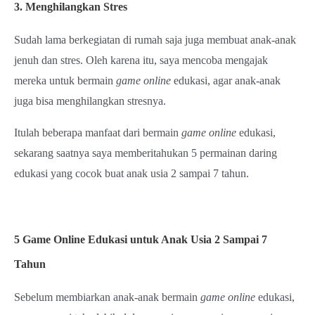
3. Menghilangkan Stres
Sudah lama berkegiatan di rumah saja juga membuat anak-anak
jenuh dan stres. Oleh karena itu, saya mencoba mengajak
mereka untuk bermain
game online
edukasi, agar anak-anak
juga bisa menghilangkan stresnya.
Itulah beberapa manfaat dari bermain
game online
edukasi,
sekarang saatnya saya memberitahukan 5 permainan daring
edukasi yang cocok buat anak usia 2 sampai 7 tahun.
5 Game Online Edukasi untuk Anak Usia 2 Sampai 7
Tahun
Sebelum membiarkan anak-anak bermain
game online
edukasi,