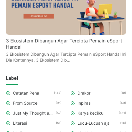
3 Ekosistem Dibangun Agar Tercipta Pemain eSport
Handal
3 Ekosistem Dibangun Agar Tercipta Pemain eSport Handal Ini
Dia Kontennya, 3 Ekosistem Dib…
Label
Catatan Pena
Drakor
147
18
From Source
Inpirasi
95
40
Just My Thought and Opinion
Karya kecilku
52
131
Literasi
Lucu-Lucuan aja
51
26