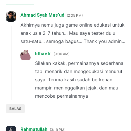
Ahmad Syah Mas'ud
2:35 PM
Akhirnya nemu juga game online edukasi untuk
anak usia 2-7 tahun... Mau saya tester dulu
satu-satu... semoga bagus... Thank you admin...
lithaetr
9:06 AM
Silakan kakak, permainannya sederhana
tapi menarik dan mengedukasi menurut
saya. Terima kasih sudah berkenan
mampir, meninggalkan jejak, dan mau
mencoba permainannya
BALAS
Rahmatullah
3:19 PM