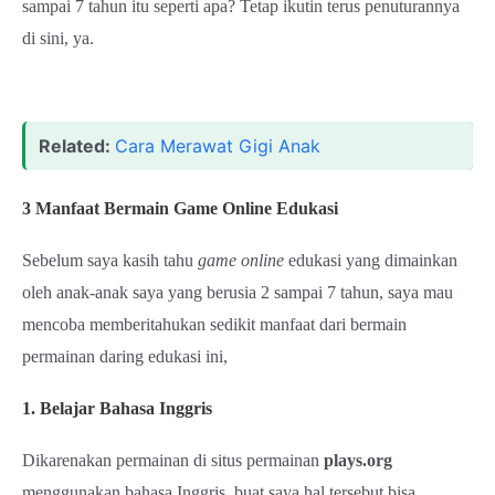
sampai 7 tahun itu seperti apa? Tetap ikutin terus penuturannya
di sini, ya.
Related:
Cara Merawat Gigi Anak
3 Manfaat Bermain Game Online Edukasi
Sebelum saya kasih tahu
game online
edukasi yang dimainkan
oleh anak-anak saya yang berusia 2 sampai 7 tahun, saya mau
mencoba memberitahukan sedikit manfaat dari bermain
permainan daring edukasi ini,
1. Belajar Bahasa Inggris
Dikarenakan permainan di situs permainan
plays.org
menggunakan bahasa Inggris, buat saya hal tersebut bisa