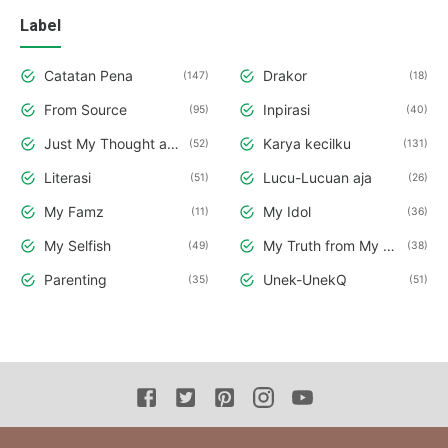
Label
Catatan Pena
Drakor
147
18
From Source
Inpirasi
95
40
Just My Thought and Opinion
Karya kecilku
52
131
Literasi
Lucu-Lucuan aja
51
26
My Famz
My Idol
11
36
My Selfish
My Truth from My Deepest Hearth
49
38
Parenting
Unek-UnekQ
35
51