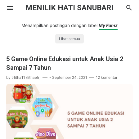
MENILIK HATI SANUBARI
Menampilkan postingan dengan label
My Famz
Lihat semua
5 Game Online Edukasi untuk Anak Usia 2
Parenting
Sampai 7 Tahun
Inspirasi
by
trlitha11 (lithaetr)
-
September 24, 2021
12 komentar
Drama Korea
Literasi