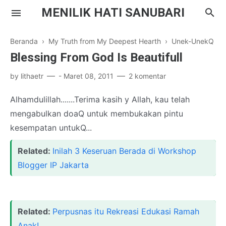
MENILIK HATI SANUBARI
Beranda
›
My Truth from My Deepest Hearth
›
Unek-UnekQ
Blessing From God Is Beautifull
by
lithaetr
-
Maret 08, 2011
2 komentar
Parenting
Alhamdulillah.......Terima kasih y Allah, kau telah
mengabulkan doaQ untuk membukakan pintu
Inspirasi
kesempatan untukQ...
Drama Korea
Related:
Inilah 3 Keseruan Berada di Workshop
Literasi
Blogger IP Jakarta
Related:
Perpusnas itu Rekreasi Edukasi Ramah
Anak!