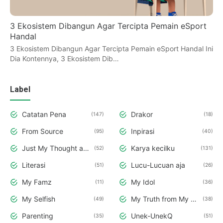
3 Ekosistem Dibangun Agar Tercipta Pemain eSport
Handal
3 Ekosistem Dibangun Agar Tercipta Pemain eSport Handal Ini
Dia Kontennya, 3 Ekosistem Dib…
Label
Catatan Pena
Drakor
147
18
From Source
Inpirasi
95
40
Just My Thought and Opinion
Karya kecilku
52
131
Literasi
Lucu-Lucuan aja
51
26
My Famz
My Idol
11
36
My Selfish
My Truth from My Deepest Hearth
49
38
Parenting
Unek-UnekQ
35
51