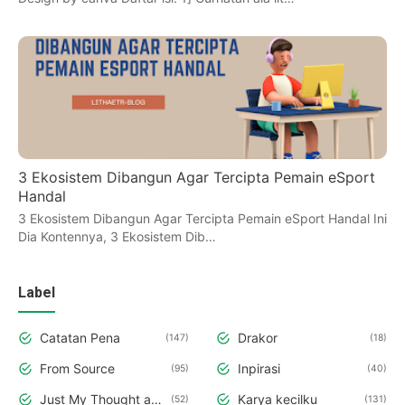
3 Ekosistem Dibangun Agar Tercipta Pemain eSport
Handal
3 Ekosistem Dibangun Agar Tercipta Pemain eSport Handal Ini
Dia Kontennya, 3 Ekosistem Dib…
Label
Catatan Pena
Drakor
147
18
From Source
Inpirasi
95
40
Just My Thought and Opinion
Karya kecilku
52
131