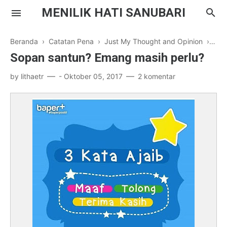
MENILIK HATI SANUBARI
Beranda
›
Catatan Pena
›
Just My Thought and Opinion
›
My S
Sopan santun? Emang masih perlu?
by
lithaetr
-
Oktober 05, 2017
2 komentar
Parenting
Inspirasi
Drama Korea
Literasi