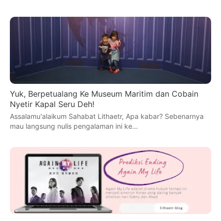
Yuk, Berpetualang Ke Museum Maritim dan Cobain
Nyetir Kapal Seru Deh!
Assalamu'alaikum Sahabat Lithaetr, Apa kabar? Sebenarnya
mau langsung nulis pengalaman ini ke…