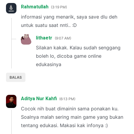
Rahmatullah
3:19 PM
informasi yang menarik, saya save dlu deh
untuk suatu saat nnti.. :D
lithaetr
9:07 AM
Silakan kakak. Kalau sudah senggang
boleh lo, dicoba game online
edukasinya
BALAS
Aditya Nur Kahfi
6:13 PM
Cocok nih buat dimainin sama ponakan ku.
Soalnya malah sering main game yang bukan
tentang edukasi. Makasi kak infonya :)