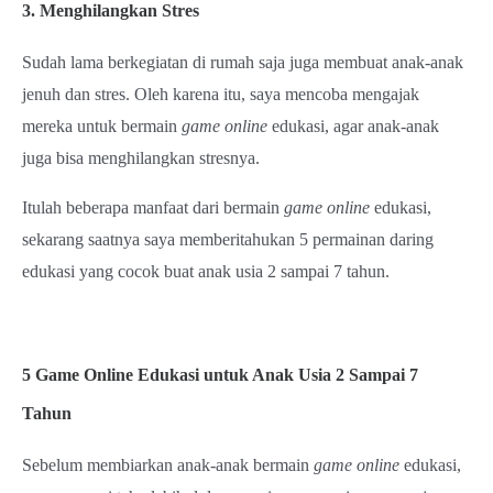
3. Menghilangkan Stres
Sudah lama berkegiatan di rumah saja juga membuat anak-anak
jenuh dan stres. Oleh karena itu, saya mencoba mengajak
mereka untuk bermain
game online
edukasi, agar anak-anak
juga bisa menghilangkan stresnya.
Itulah beberapa manfaat dari bermain
game online
edukasi,
sekarang saatnya saya memberitahukan 5 permainan daring
edukasi yang cocok buat anak usia 2 sampai 7 tahun.
5 Game Online Edukasi untuk Anak Usia 2 Sampai 7
Tahun
Sebelum membiarkan anak-anak bermain
game online
edukasi,