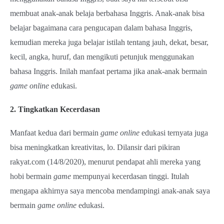
membuat anak-anak belaja berbahasa Inggris. Anak-anak bisa
belajar bagaimana cara pengucapan dalam bahasa Inggris,
kemudian mereka juga belajar istilah tentang jauh, dekat, besar,
kecil, angka, huruf, dan mengikuti petunjuk menggunakan
bahasa Inggris. Inilah manfaat pertama jika anak-anak bermain
game online
edukasi.
2. Tingkatkan Kecerdasan
Manfaat kedua dari bermain
game online
edukasi ternyata juga
bisa meningkatkan kreativitas, lo. Dilansir dari pikiran
rakyat.com (14/8/2020), menurut pendapat ahli mereka yang
hobi bermain
game
mempunyai kecerdasan tinggi. Itulah
mengapa akhirnya saya mencoba mendampingi anak-anak saya
bermain
game online
edukasi.