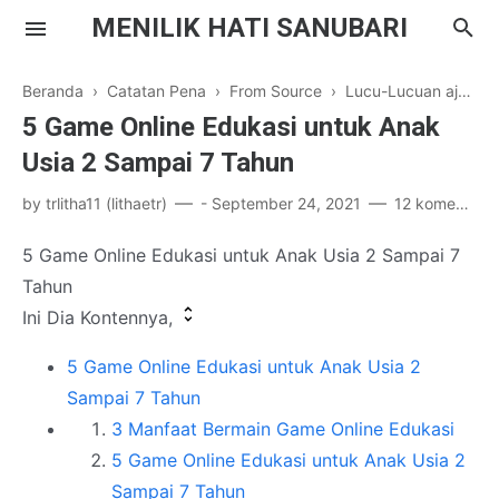
MENILIK HATI SANUBARI
Beranda
›
Catatan Pena
›
From Source
›
Lucu-Lucuan aja
›
5 Game Online Edukasi untuk Anak
Usia 2 Sampai 7 Tahun
by
trlitha11 (lithaetr)
-
September 24, 2021
12 komentar
Parenting
5 Game Online Edukasi untuk Anak Usia 2 Sampai 7
Inspirasi
Tahun
Drama Korea
Ini Dia Kontennya,
Literasi
5 Game Online Edukasi untuk Anak Usia 2
Sampai 7 Tahun
3 Manfaat Bermain Game Online Edukasi
5 Game Online Edukasi untuk Anak Usia 2
Sampai 7 Tahun