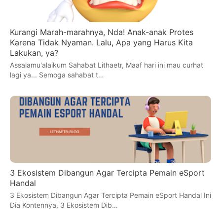
Kurangi Marah-marahnya, Nda! Anak-anak Protes
Karena Tidak Nyaman. Lalu, Apa yang Harus Kita
Lakukan, ya?
Assalamu'alaikum Sahabat Lithaetr, Maaf hari ini mau curhat
lagi ya... Semoga sahabat t…
3 Ekosistem Dibangun Agar Tercipta Pemain eSport
Handal
3 Ekosistem Dibangun Agar Tercipta Pemain eSport Handal Ini
Dia Kontennya, 3 Ekosistem Dib…