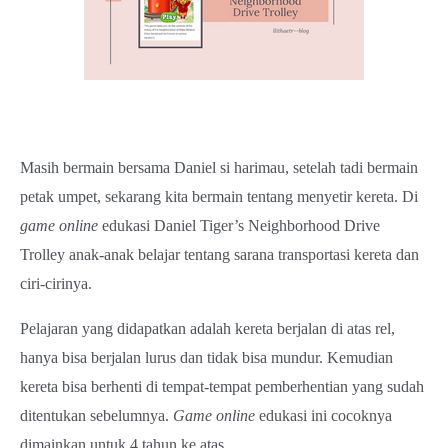
Masih bermain bersama Daniel si harimau, setelah tadi bermain
petak umpet, sekarang kita bermain tentang menyetir kereta. Di
game online
edukasi Daniel Tiger’s Neighborhood Drive
Trolley anak-anak belajar tentang sarana transportasi kereta dan
ciri-cirinya.
Pelajaran yang didapatkan adalah kereta berjalan di atas rel,
hanya bisa berjalan lurus dan tidak bisa mundur. Kemudian
kereta bisa berhenti di tempat-tempat pemberhentian yang sudah
ditentukan sebelumnya.
Game online
edukasi ini cocoknya
dimainkan untuk 4 tahun ke atas.