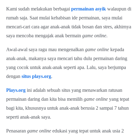
Kami sudah melakukan berbagai
permainan asyik
walaupun di
rumah saja. Saat mulai kehabisan ide permainan, saya mulai
mencari-cari cara agar anak-anak tidak bosan dan stres, akhirnya
saya mencoba mengajak anak bermain
game online
.
Awal-awal saya ragu mau mengenalkan
game online
kepada
anak-anak, makanya saya mencari tahu dulu permainan daring
yang cocok untuk anak-anak seperti apa. Lalu, saya berjumpa
dengan
situs plays.org
.
Plays.org
ini adalah sebuah situs yang menawarkan ratusan
permainan daring dan kita bisa memilih
game
online
yang tepat
bagi kita, khususnya untuk anak-anak berusia 2 sampai 7 tahun
seperti anak-anak saya.
Penasaran
game online
edukasi yang tepat untuk anak usia 2