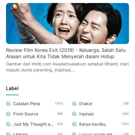
Review Film Korea Exit (2019) - Keluarga, Salah Satu
Alasan untuk Kita Tidak Menyerah dalam Hidup
Gambar dari imdb.com Assalamualaikum sahabat lithaetr, mari
masuki dunia parenting, inspirasi,…
Label
Catatan Pena
Drakor
147
18
From Source
Inpirasi
95
40
Just My Thought and Opinion
Karya kecilku
52
131
Literasi
Lucu-Lucuan aja
51
26