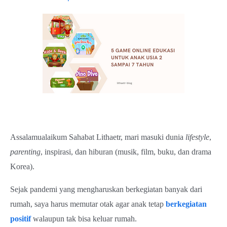
Assalamualaikum Sahabat Lithaetr, mari masuki dunia
lifestyle
,
parenting
, inspirasi, dan hiburan (musik, film, buku, dan drama
Korea).
Sejak pandemi yang mengharuskan berkegiatan banyak dari
rumah, saya harus memutar otak agar anak tetap
berkegiatan
positif
walaupun tak bisa keluar rumah.