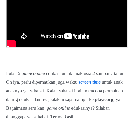
Itulah 5
game online
edukasi untuk anak usia 2 sampai 7 tahun.
Oh iya, perlu diperhatikan juga waktu
screen time
untuk anak-
anaknya ya, sahabat. Kalau sahabat ingin mencoba permainan
daring edukasi lainnya, silakan saja mampir ke
plays.org
, ya.
Bagaimana seru kan,
game online
edukasinya? Silakan
ditanggapi ya, sahabat. Terima kasih.