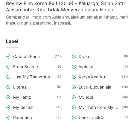
Review Film Korea Exit (2019) - Keluarga, Salah Satu
Alasan untuk Kita Tidak Menyerah dalam Hidup
Gambar dari imdb.com Assalamualaikum sahabat lithaetr, mari
masuki dunia parenting, inspirasi,…
Label
Catatan Pena
Drakor
147
18
From Source
Inpirasi
95
40
Just My Thought and Opinion
Karya kecilku
52
131
Literasi
Lucu-Lucuan aja
51
26
My Famz
My Idol
11
36
My Selfish
My Truth from My Deepest Hearth
49
38
Parenting
Unek-UnekQ
35
51