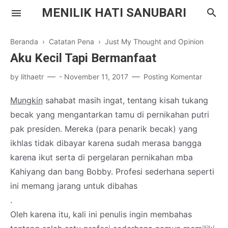
MENILIK HATI SANUBARI
Beranda
›
Catatan Pena
›
Just My Thought and Opinion
Aku Kecil Tapi Bermanfaat
by
lithaetr
-
November 11, 2017
Posting Komentar
Parenting
Mungkin
sahabat masih ingat, tentang kisah tukang
becak yang mengantarkan tamu di pernikahan putri
Inspirasi
pak presiden. Mereka (para penarik becak) yang
Drama Korea
ikhlas tidak dibayar karena sudah merasa bangga
karena ikut serta di pergelaran pernikahan mba
Literasi
Kahiyang dan bang Bobby. Profesi sederhana seperti
ini memang jarang untuk dibahas
.
Oleh karena itu, kali ini penulis ingin membahas