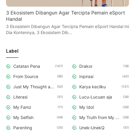
3 Ekosistem Dibangun Agar Tercipta Pemain eSport
Handal
3 Ekosistem Dibangun Agar Tercipta Pemain eSport Handal Ini
Dia Kontennya, 3 Ekosistem Dib…
Label
Catatan Pena
Drakor
147
18
From Source
Inpirasi
95
40
Just My Thought and Opinion
Karya kecilku
52
131
Literasi
Lucu-Lucuan aja
51
26
My Famz
My Idol
11
36
My Selfish
My Truth from My Deepest Hearth
49
38
Parenting
Unek-UnekQ
35
51