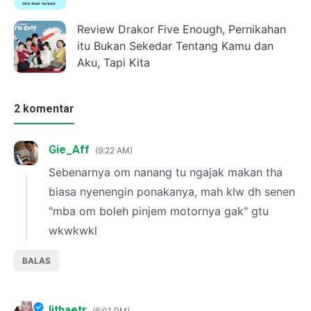
Review Drakor Five Enough, Pernikahan
itu Bukan Sekedar Tentang Kamu dan
Aku, Tapi Kita
2 komentar
Gie_Aff
9:22 AM
Sebenarnya om nanang tu ngajak makan tha
biasa nyenengin ponakanya, mah klw dh senen
"mba om boleh pinjem motornya gak" gtu
wkwkwkl
BALAS
lithaetr
6:01 PM