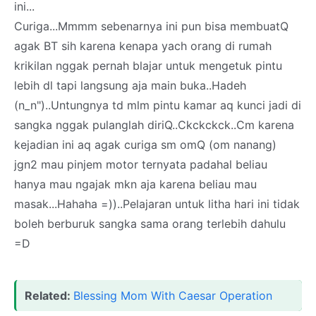
ini...
Curiga...Mmmm sebenarnya ini pun bisa membuatQ
agak BT sih karena kenapa yach orang di rumah
krikilan nggak pernah blajar untuk mengetuk pintu
lebih dl tapi langsung aja main buka..Hadeh
(n_n")..Untungnya td mlm pintu kamar aq kunci jadi di
sangka nggak pulanglah diriQ..Ckckckck..Cm karena
kejadian ini aq agak curiga sm omQ (om nanang)
jgn2 mau pinjem motor ternyata padahal beliau
hanya mau ngajak mkn aja karena beliau mau
masak...Hahaha =))..Pelajaran untuk litha hari ini tidak
boleh berburuk sangka sama orang terlebih dahulu
=D
Related:
Blessing Mom With Caesar Operation