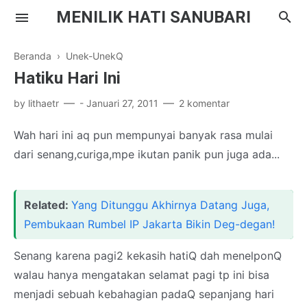
MENILIK HATI SANUBARI
Beranda
›
Unek-UnekQ
Hatiku Hari Ini
by
lithaetr
-
Januari 27, 2011
2 komentar
Parenting
Wah hari ini aq pun mempunyai banyak rasa mulai
dari senang,curiga,mpe ikutan panik pun juga ada...
Inspirasi
Drama Korea
Related:
Yang Ditunggu Akhirnya Datang Juga,
Literasi
Pembukaan Rumbel IP Jakarta Bikin Deg-degan!
Senang karena pagi2 kekasih hatiQ dah menelponQ
walau hanya mengatakan selamat pagi tp ini bisa
menjadi sebuah kebahagian padaQ sepanjang hari