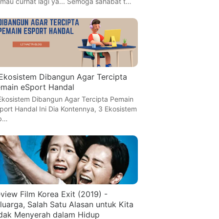
i mau curhat lagi ya... Semoga sahabat t…
Ekosistem Dibangun Agar Tercipta
main eSport Handal
Ekosistem Dibangun Agar Tercipta Pemain
port Handal Ini Dia Kontennya, 3 Ekosistem
b…
view Film Korea Exit (2019) -
luarga, Salah Satu Alasan untuk Kita
dak Menyerah dalam Hidup