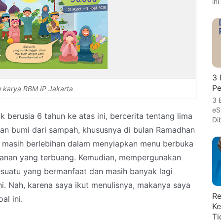
in
3 
Pe
 karya RBM IP Jakarta
3 
eS
 berusia 6 tahun ke atas ini, bercerita tentang lima
Di
an bumi dari sampah, khususnya di bulan Ramadhan
n masih berlebihan dalam menyiapkan menu berbuka
akanan yang terbuang. Kemudian, mempergunakan
esuatu yang bermanfaat dan masih banyak lagi
ni. Nah, karena saya ikut menulisnya, makanya saya
Re
al ini.
Ke
Ti