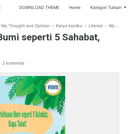
I
DOWNLOAD THEME
Home
Kategori Tulisan
t My Thought and Opinion
›
Karya kecilku
›
Literasi
›
My Famz
›
umi seperti 5 Sahabat,
2 komentar