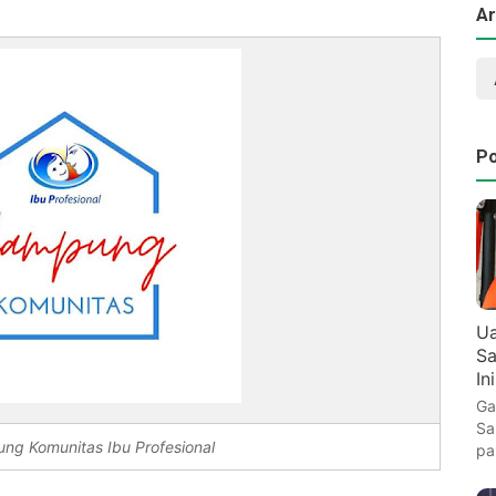
Ar
Po
Ua
Sa
In
Ga
Sa
ng Komunitas Ibu Profesional
pa