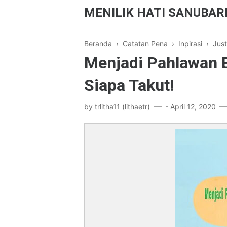
MENILIK HATI SANUBAR
Beranda
›
Catatan Pena
›
Inpirasi
›
Jus
Menjadi Pahlawan B
Siapa Takut!
by
trlitha11 (lithaetr)
-
April 12, 2020