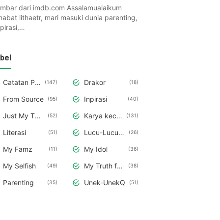
mbar dari imdb.com Assalamualaikum
habat lithaetr, mari masuki dunia parenting,
spirasi,…
bel
Catatan Pena
Drakor
147
18
From Source
Inpirasi
95
40
Just My Thought and Opinion
Karya kecilku
52
131
Literasi
Lucu-Lucuan aja
51
26
My Famz
My Idol
11
36
My Selfish
My Truth from My Deepest Hearth
49
38
Parenting
Unek-UnekQ
35
51