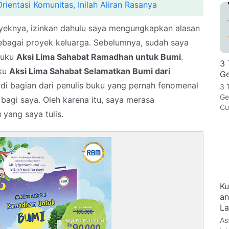
rientasi Komunitas, Inilah Aliran Rasanya
yeknya, izinkan dahulu saya mengungkapkan alasan
sebagai proyek keluarga. Sebelumnya, sudah saya
 buku
Aksi Lima Sahabat Ramadhan untuk Bumi
.
3 
uku
Aksi Lima Sahabat Selamatkan Bumi dari
Ge
adi bagian dari penulis buku yang pernah fenomenal
3 
Ge
bagi saya. Oleh karena itu, saya merasa
Cu
yang saya tulis.
Ku
an
La
As