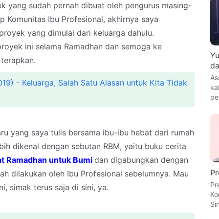
yek yang sudah pernah dibuat oleh pengurus masing-
p Komunitas Ibu Profesional, akhirnya saya
oyek yang dimulai dari keluarga dahulu.
proyek ini selama Ramadhan dan semoga ke
Yu
 terapkan.
da
As
019) - Keluarga, Salah Satu Alasan untuk Kita Tidak
ka
pe
baru yang saya tulis bersama ibu-ibu hebat dari rumah
ebih dikenal dengan sebutan RBM, yaitu buku cerita
at Ramadhan untuk Bumi
dan digabungkan dengan
Pr
h dilakukan oleh Ibu Profesional sebelumnya. Mau
Pr
, simak terus saja di sini, ya.
Ko
Si