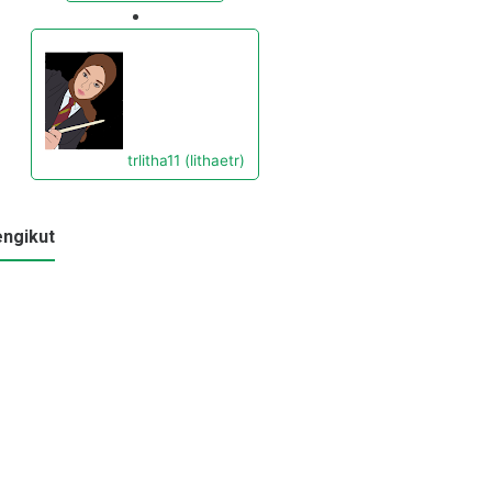
trlitha11 (lithaetr)
ngikut