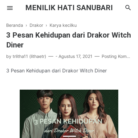
MENILIK HATI SANUBARI
Beranda
›
Drakor
›
Karya kecilku
3 Pesan Kehidupan dari Drakor Witch
Diner
by
trlitha11 (lithaetr)
-
Agustus 17, 2021
Posting Komentar
Parenting
3 Pesan Kehidupan dari Drakor Witch Diner
Inspirasi
Drama Korea
Literasi